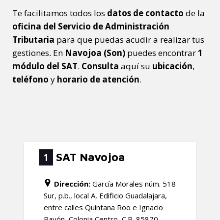
Te facilitamos todos los
datos de contacto
de la
oficina del Servicio de Administración
Tributaria
para que puedas acudir a realizar tus
gestiones. En
Navojoa (Son)
puedes encontrar
1
módulo del SAT
.
Consulta
aquí su
ubicación
,
teléfono
y
horario de atención
.
SAT Navojoa
1
Dirección:
García Morales núm. 518
Sur, p.b., local A, Edificio Guadalajara,
entre calles Quintana Roo e Ignacio
Rayón, Colonia Centro, C.P. 85870,